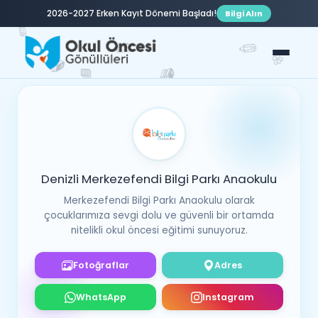
2026-2027 Erken Kayıt Dönemi Başladı!
Bilgi Alın
✏️
✏️
✏️
🌸
📚
📘
📚
✏️
🍬
📗
Denizli Merkezefendi Bilgi Parkı Anaokulu
Merkezefendi Bilgi Parkı Anaokulu olarak
çocuklarımıza sevgi dolu ve güvenli bir ortamda
nitelikli okul öncesi eğitimi sunuyoruz.
Fotoğraflar
Adres
WhatsApp
Instagram