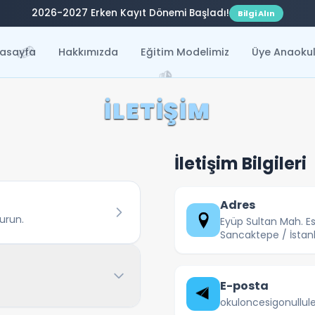
2026-2027 Erken Kayıt Dönemi Başladı!
Bilgi Alın
✏️
asayfa
Hakkımızda
Eğitim Modelimiz
Üye Anaokul
📚
✏️
🍬
İ
L
E
T
I
Ş
I
M
İletişim Bilgileri
Adres
vurun.
Eyüp Sultan Mah. E
Sancaktepe / İstan
E-posta
okuloncesigonullu