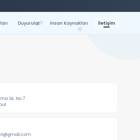
✏️
ları
Duyurular
İnsan Kaynakları
İletişim
🌸
📗
sma Sk. No:7
bul
leri@gmail.com