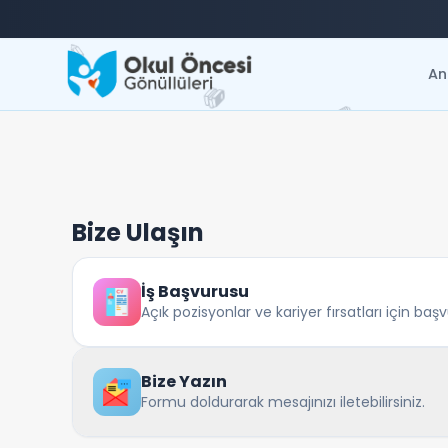
✏️
An
📚
📘
Bize Ulaşın
İş Başvurusu
Açık pozisyonlar ve kariyer fırsatları için baş
Bize Yazın
Formu doldurarak mesajınızı iletebilirsiniz.