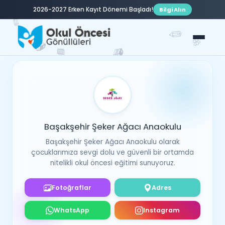
2026-2027 Erken Kayıt Dönemi Başladı!
Bilgi Alın
✏️
✏️
✏️
🌸
📚
📘
📚
✏️
🍬
📗
Başakşehir Şeker Ağacı Anaokulu
Başakşehir Şeker Ağacı Anaokulu olarak
çocuklarımıza sevgi dolu ve güvenli bir ortamda
nitelikli okul öncesi eğitimi sunuyoruz.
Fotoğraflar
Adres
WhatsApp
Instagram