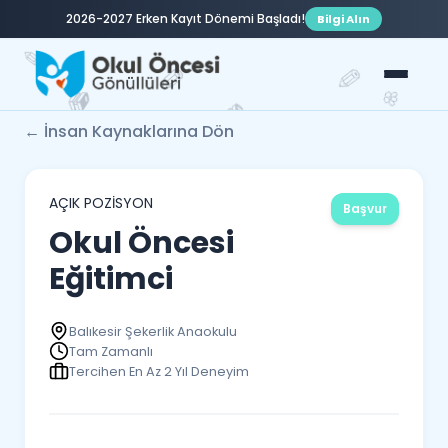
2026-2027 Erken Kayıt Dönemi Başladı!
Bilgi Alın
✏️
✏️
✏️
🌸
📚
📚
📘
✏️
📗
← İnsan Kaynaklarına Dön
🍬
AÇIK POZİSYON
Başvur
Okul Öncesi
Eğitimci
Balıkesir Şekerlik Anaokulu
Tam Zamanlı
Tercihen En Az 2 Yıl Deneyim